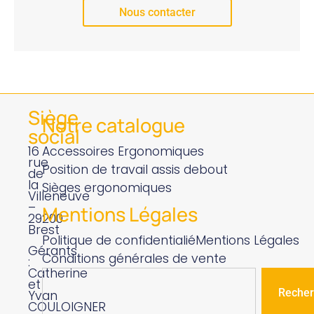
Nous contacter
Siège
Notre catalogue
social
16
Accessoires Ergonomiques
rue
Position de travail assis debout
de
la
Sièges ergonomiques
Villeneuve
–
Mentions Légales
29200
Brest
Politique de confidentialié
Mentions Légales
Gérants
Conditions générales de vente
:
Catherine
et
Recher
Yvan
COULOIGNER