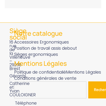
Siège
Notre catalogue
social
16
Accessoires Ergonomiques
rue
Position de travail assis debout
de
la
Sièges ergonomiques
Villeneuve
–
Mentions Légales
29200
Brest
Politique de confidentialié
Mentions Légales
Gérants
Conditions générales de vente
:
Catherine
et
Recher
Yvan
COULOIGNER
Téléphone