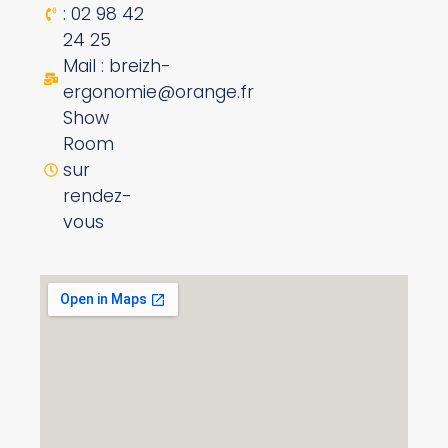
: 02 98 42
24 25
Mail : breizh-
ergonomie@orange.fr
Show
Room
sur
rendez-
vous