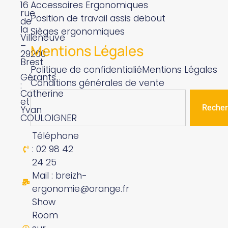
16
Accessoires Ergonomiques
rue
Position de travail assis debout
de
la
Sièges ergonomiques
Villeneuve
–
Mentions Légales
29200
Brest
Politique de confidentialié
Mentions Légales
Gérants
Conditions générales de vente
:
Catherine
et
Recher
Yvan
COULOIGNER
Téléphone
: 02 98 42
24 25
Mail : breizh-
ergonomie@orange.fr
Show
Room